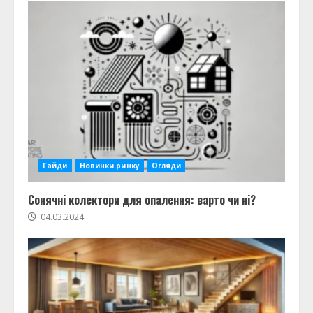
Гайди
Новинки ринку
Огляди
Сонячні колектори для опалення: варто чи ні?
04.03.2024