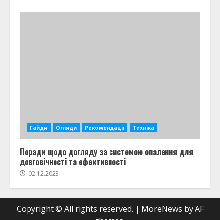
Гайди
Огляди
Рекомендації
Техніка
Поради щодо догляду за системою опалення для
довговічності та ефективності
02.12.2023
Copyright © All rights reserved.
|
MoreNews
by AF