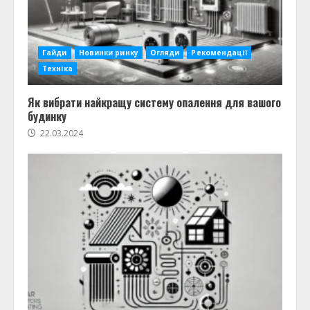
Гайди
Новинки ринку
Огляди
Рекомендації
Техніка
Як вибрати найкращу систему опалення для вашого
будинку
22.03.2024