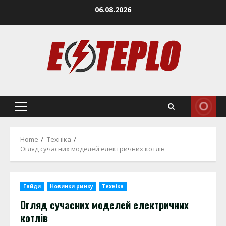
Skip
06.08.2026
to
content
Primary
Menu
Home
Техніка
Огляд сучасних моделей електричних котлів
Гайди
Новинки ринку
Техніка
Огляд сучасних моделей електричних
котлів